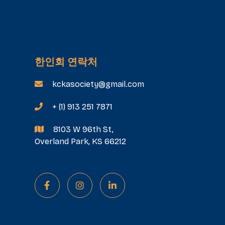
한인회 연락처
kckasociety@gmail.com

+ (1) 913 251 7871

8103 W 96th St,

Overland Park, KS 66212


