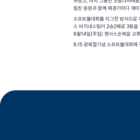
하였고, 마치 그동안 코로나사태로
힘찬 응원과 함께 매경기마다 재미
소프트볼대회를 리그전 방식으로 치
스 비지내스팀이 2승2패로 3등을
8월14일(주일) 캔사스순복음 
8.15 광복절기념 소프트볼대회에