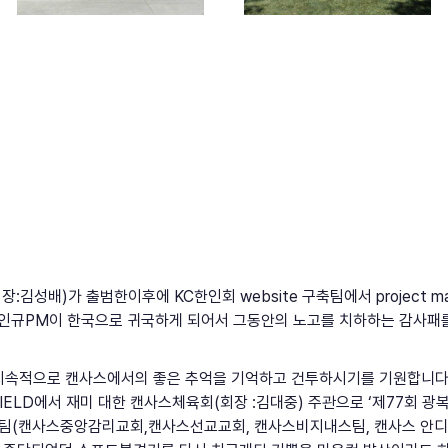
:김성배)가 출범한이후에 KC한인회 website 구축팀에서 project ma
 이인규PM이 한국으로 귀국하게 되어서 그동안의 노고를 치하하는 감사패를
속적으로 캔사스에서의 좋은 추억을 기억하고 건투하시기를 기원합니다.2
L FIELD에서 재미 대한 캔사스체육회(회장 :김대중) 주관으로 ‘제77회
개팀(캔사스중앙감리교회,캔사스선교교회, 캔사스비지내스팀, 캔사스 안디